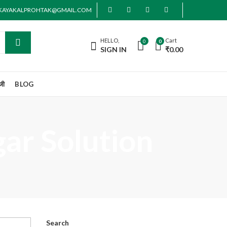
AKAYAKALPROHTAK@GMAIL.COM
HELLO,
Cart
0
0
SIGN IN
₹
0.00
जी
BLOG
gar Solution
Search