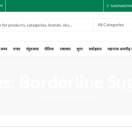
99
NADIVAIDY
कब्ज
तनाव
नंपुसकता
पीलिया
रक्तचाप
शुगर
सर्वाइकल
महाराजा अजमीढ़ 
s: Borderline Su
Home
»
Borderline Sugar Solution