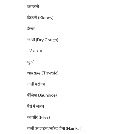
कमजोरी
किडनी (Kidney)
कैंसर
खांसी (Dry Cough)
गठिया बाय
घुटने
थायराइड (Thyroid)
नाड़ी परीक्षण
पीलिया (Jaundice)
पैरों में जलन
बवासीर (Piles)
बालों का झड़ना/सफेद होना (Hair Fall)