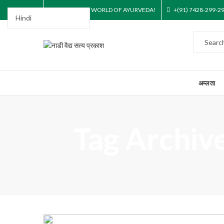
STEP INTO THE WORLD OF AYURVEDA!
+(91) 7428-299-2
अम्लता
Tag Archive