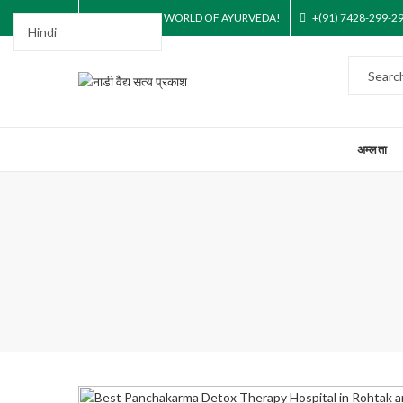
STEP INTO THE WORLD OF AYURVEDA!
+(91) 7428-299-2
अम्लता