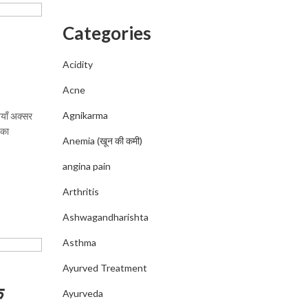
Categories
Acidity
Acne
Agnikarma
याँ अक्सर
 का
Anemia (खून की कमी)
angina pain
Arthritis
Ashwagandharishta
Asthma
Ayurved Treatment
े
Ayurveda