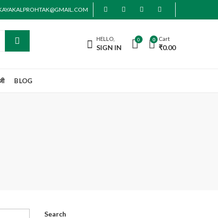
AKAYAKALPROHTAK@GMAIL.COM
HELLO,
Cart
0
0
SIGN IN
₹
0.00
जी
BLOG
Search