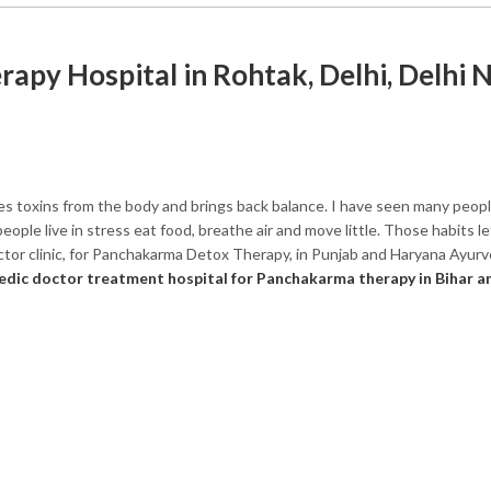
py Hospital in Rohtak, Delhi, Delhi 
 toxins from the body and brings back balance. I have seen many peopl
le live in stress eat food, breathe air and move little. Those habits le
doctor clinic, for Panchakarma Detox Therapy, in Punjab and Haryana Ayur
edic doctor treatment hospital for Panchakarma therapy in Bihar a