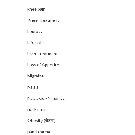
knee pain
Knee Treatment
Leprosy
Lifestyle
Liver Treatment
Loss of Appetite
Migraine
Najala
Najala-aur-Nimoniya
neck pain
Obesity (मोटापा)
panchkarma