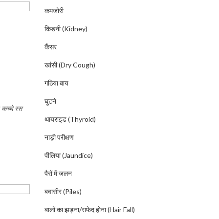
कमजोरी
किडनी (Kidney)
कैंसर
खांसी (Dry Cough)
गठिया बाय
घुटने
ं
कच्चे रस
थायराइड (Thyroid)
नाड़ी परीक्षण
पीलिया (Jaundice)
पैरों में जलन
बवासीर (Piles)
बालों का झड़ना/सफेद होना (Hair Fall)