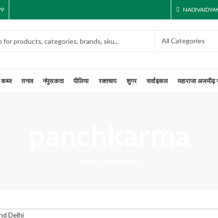
99
NADIVAIDY
कब्ज
तनाव
नंपुसकता
पीलिया
रक्तचाप
शुगर
सर्वाइकल
महाराजा अजमीढ़ 
panchkarma
Home
»
panchkarma