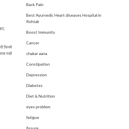
Back Pain
Best Ayurvedic Heart diseases Hospital in
Rohtak
ाहट,
Boost Immunity
Cancer
री जिनमें
मरस नसों
chakar aana
Constipation
Depression
Diabetes
Diet & Nutrition
eyes problem
fatigue
fissure