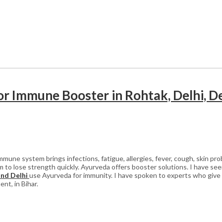
r Immune Booster in Rohtak, Delhi, Del
mune system brings infections, fatigue, allergies, fever, cough, skin pro
to lose strength quickly. Ayurveda offers booster solutions. I have seen 
and Delhi
use Ayurveda for immunity. I have spoken to experts who give
nt, in Bihar.