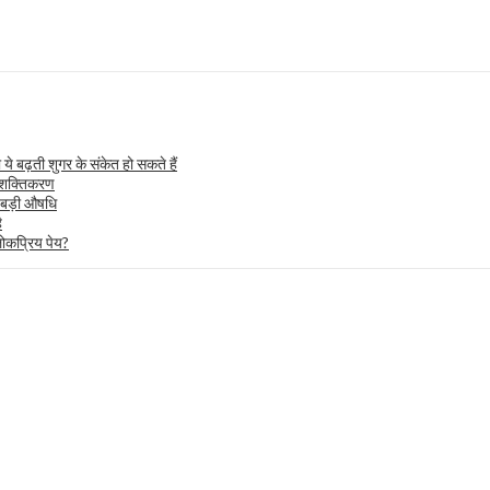
ये बढ़ती शुगर के संकेत हो सकते हैं
क सशक्तिकरण
 बड़ी औषधि
ै
 लोकप्रिय पेय?