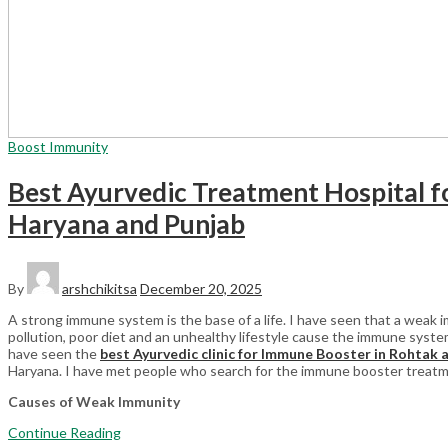
Boost Immunity
Best Ayurvedic Treatment Hospital fo
Haryana and Punjab
By
arshchikitsa
December 20, 2025
A strong immune system is the base of a life. I have seen that a weak im
pollution, poor diet and an unhealthy lifestyle cause the immune system 
have seen the
best Ayurvedic clinic for Immune Booster in Rohtak 
Haryana. I have met people who search for the immune booster treatme
Causes of Weak Immunity
Continue Reading