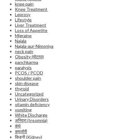
knee pain
Knee Treatment
Leprosy
Lifestyle
Liver Treatment
Loss of Appetite
Migraine
Najala
Najala-aur-Nimoniya
neck pain
Obesity (मोटापा)
panchkarma
paralysis
PCOS / PCOD
shoulder pain
skin disease
thyroid
Uncategorized
Urinary Disorders
vitamin deficiency
vomiting
White Discharge
अनिद्रा (Insomnia)
कंधे
कमजोरी
किडनी (Kidney)