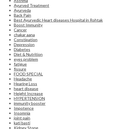
Asthma
Ayurved Treatment
Ayurveda
Back Pain
Best Ayurvedic Heart diseases Hospital in Rohtak
Boost Immunity
Cancer
chakar aana
Constipation
Depression
Diabetes
Diet & Nutrition
eyes problem
fatigue
fissure
FOOD SPECIAL
Headache
Hearing Loss
heart disease
Height Increase
HYPERTENSION
immunity booster
Impotence
Insomnia
joint pain
kati basti
Kidney Stone