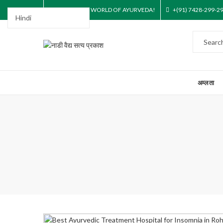
STEP INTO THE WORLD OF AYURVEDA!
+(91) 7428-299-2
अम्लता