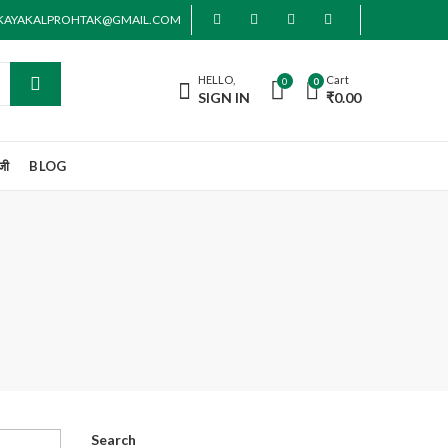
AKAYAKALPROHTAK@GMAIL.COM
HELLO,
Cart
0
0
SIGN IN
₹
0.00
जी
BLOG
Search