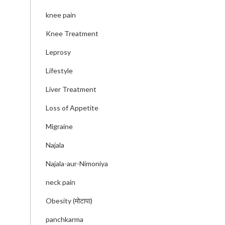
knee pain
Knee Treatment
Leprosy
Lifestyle
Liver Treatment
Loss of Appetite
Migraine
Najala
Najala-aur-Nimoniya
neck pain
Obesity (मोटापा)
panchkarma