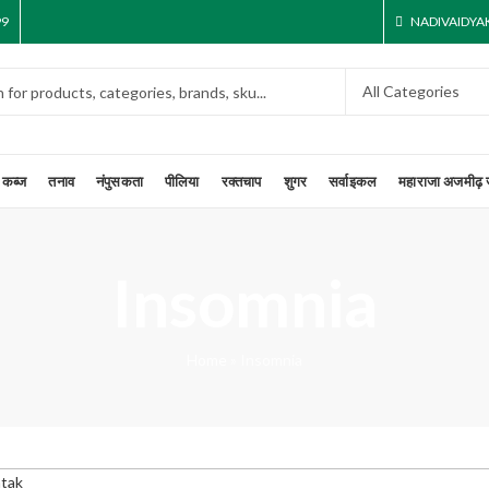
99
NADIVAIDY
कब्ज
तनाव
नंपुसकता
पीलिया
रक्तचाप
शुगर
सर्वाइकल
महाराजा अजमीढ़ 
Insomnia
Home
»
Insomnia