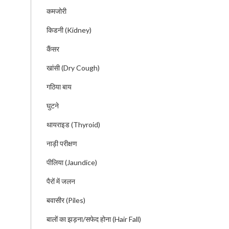
कमजोरी
किडनी (Kidney)
कैंसर
खांसी (Dry Cough)
गठिया बाय
घुटने
थायराइड (Thyroid)
नाड़ी परीक्षण
पीलिया (Jaundice)
पैरों में जलन
बवासीर (Piles)
बालों का झड़ना/सफेद होना (Hair Fall)