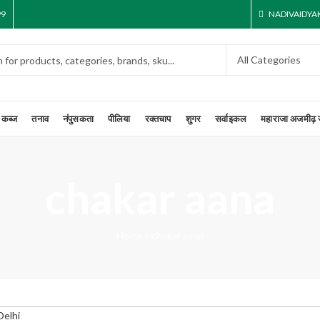
99
NADIVAIDY
कब्ज
तनाव
नंपुसकता
पीलिया
रक्तचाप
शुगर
सर्वाइकल
महाराजा अजमीढ़ 
chakar aana
Home
»
chakar aana