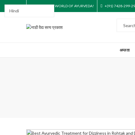
STEP INTO THE WORLD OF AYURVEDA!
+(91) 7428-299-2
अम्लता