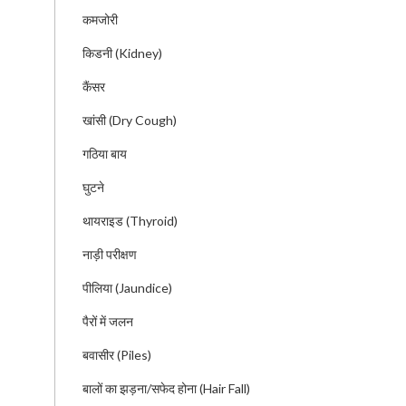
कमजोरी
किडनी (Kidney)
कैंसर
खांसी (Dry Cough)
गठिया बाय
घुटने
थायराइड (Thyroid)
नाड़ी परीक्षण
पीलिया (Jaundice)
पैरों में जलन
बवासीर (Piles)
बालों का झड़ना/सफेद होना (Hair Fall)