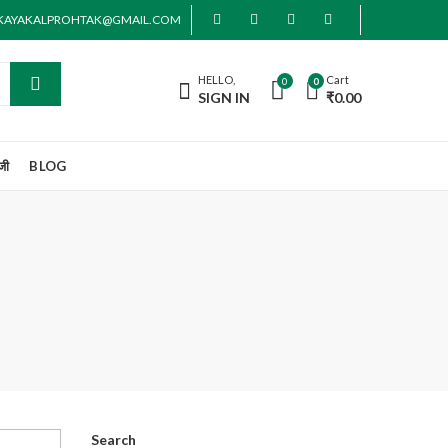
AKAYAKALPROHTAK@GMAIL.COM
HELLO,
Cart
0
0
SIGN IN
₹
0.00
जी
BLOG
Search