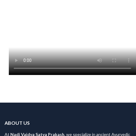
ABOUT US
At
Nadi Vaidya Satya Prakash
, we specialize in ancient Ayurvedic