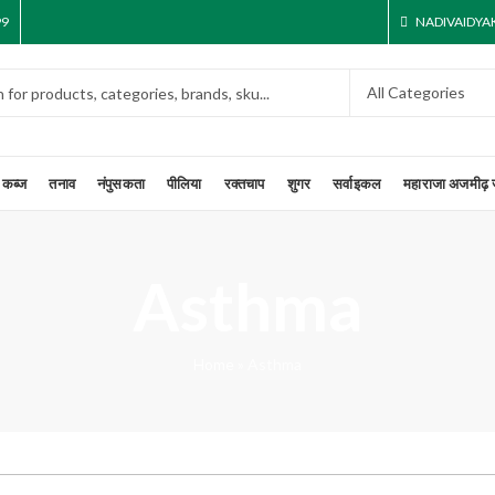
99
NADIVAIDY
कब्ज
तनाव
नंपुसकता
पीलिया
रक्तचाप
शुगर
सर्वाइकल
महाराजा अजमीढ़ 
Asthma
Home
»
Asthma