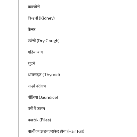
कमजोरी
किडनी (Kidney)
कैंसर
खांसी (Dry Cough)
गठिया बाय
घुटने
थायराइड (Thyroid)
नाड़ी परीक्षण
पीलिया (Jaundice)
पैरों में जलन
बवासीर (Piles)
बालों का झड़ना/सफेद होना (Hair Fall)