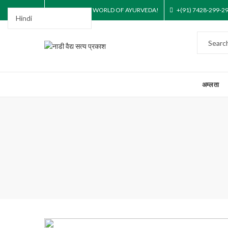
STEP INTO THE WORLD OF AYURVEDA!
+(91) 7428-299-2
अम्लता