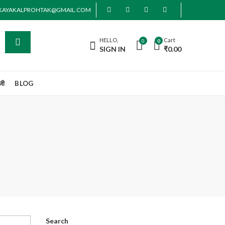
AKAYAKALPROHTAK@GMAIL.COM
HELLO,
Cart
0
0
SIGN IN
₹
0.00
जी
BLOG
Search