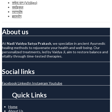
सफेद दाग (Vitiligo)
सर्वाइकल
स्वप्नदोष
हृदयरोग
About us
At
Nadi Vaidya Satya Prakash
, we specialize in ancient Ayurvedic
healing methods to rejuvenate your health and well-being. Our
personalized treatments, led by Vaidya Ji, aim to restore balance and
vitality through time-tested therapies.
Social links
Facebook
LinkedIn
Instagram
Youtube
Quick Links
Home
About Us