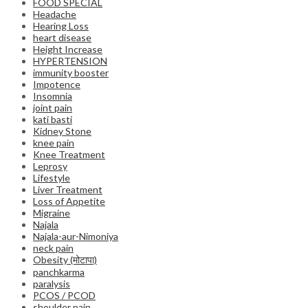
FOOD SPECIAL
Headache
Hearing Loss
heart disease
Height Increase
HYPERTENSION
immunity booster
Impotence
Insomnia
joint pain
kati basti
Kidney Stone
knee pain
Knee Treatment
Leprosy
Lifestyle
Liver Treatment
Loss of Appetite
Migraine
Najala
Najala-aur-Nimoniya
neck pain
Obesity (मोटापा)
panchkarma
paralysis
PCOS / PCOD
shoulder pain