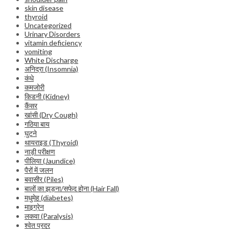
skin disease
thyroid
Uncategorized
Urinary Disorders
vitamin deficiency
vomiting
White Discharge
अनिद्रा (Insomnia)
कंधे
कमजोरी
किडनी (Kidney)
कैंसर
खांसी (Dry Cough)
गठिया बाय
घुटने
थायराइड (Thyroid)
नाड़ी परीक्षण
पीलिया (Jaundice)
पैरों में जलन
बवासीर (Piles)
बालों का झड़ना/सफेद होना (Hair Fall)
मधुमेह (diabetes)
माइग्रेन
लकवा (Paralysis)
श्वेत प्रदर