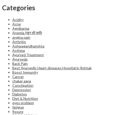
Categories
Acidity
Acne
Agnikarma
Anemia (खून की कमी)
angina pain
Arthritis
Ashwagandharishta
Asthma
Ayurved Treatment
Ayurveda
Back Pain
Best Ayurvedic Heart diseases Hospital in Rohtak
Boost Immunity
Cancer
chakar aana
Constipation
Depression
Diabetes
Diet & Nutrition
eyes problem
fatigue
fissure