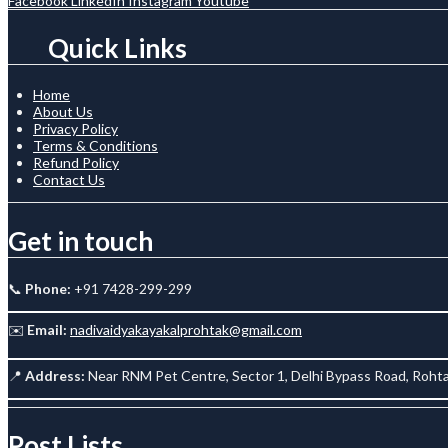
Facebook
LinkedIn
Instagram
Youtube
Quick Links
Home
About Us
Privacy Policy
Terms & Conditions
Refund Policy
Contact Us
Get in touch
📞
Phone:
+91 7428-299-299
✉️
Email:
nadivaidyakayakalprohtak@gmail.com
📍
Address:
Near RNM Pet Centre, Sector 1, Delhi Bypass Road, Rohta
Post Lists