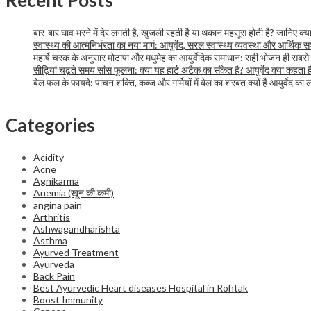
Recent Posts
बार-बार घाव भरने में देर लगती है, खुजली रहती है या थकान महसूस होती है? जानिए क्या 
स्वास्थ्य की आत्मनिर्भरता का नया मार्ग: आयुर्वेद, सरल स्वास्थ्य व्यवस्था और आर्थि
महर्षि चरक के अनुसार मोटापा और मधुमेह का आयुर्वेदिक समाधान: सही भोजन ही सबसे
सीढ़ियां चढ़ते समय सांस फूलना: क्या यह हार्ट अटैक का संकेत है? आयुर्वेद क्या कहता ह
बेल फल के फायदे: पाचन शक्ति, कब्ज और गर्मियों में बेल का शरबत क्यों है आयुर्वेद का
Categories
Acidity
Acne
Agnikarma
Anemia (खून की कमी)
angina pain
Arthritis
Ashwagandharishta
Asthma
Ayurved Treatment
Ayurveda
Back Pain
Best Ayurvedic Heart diseases Hospital in Rohtak
Boost Immunity