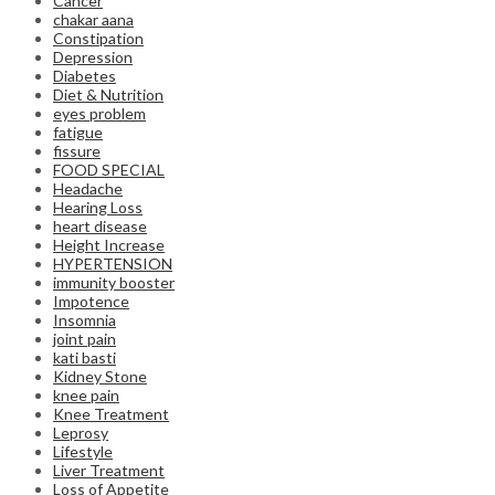
Cancer
chakar aana
Constipation
Depression
Diabetes
Diet & Nutrition
eyes problem
fatigue
fissure
FOOD SPECIAL
Headache
Hearing Loss
heart disease
Height Increase
HYPERTENSION
immunity booster
Impotence
Insomnia
joint pain
kati basti
Kidney Stone
knee pain
Knee Treatment
Leprosy
Lifestyle
Liver Treatment
Loss of Appetite