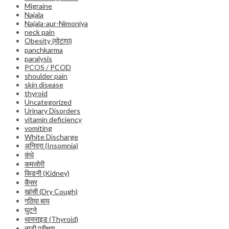
Migraine
Najala
Najala-aur-Nimoniya
neck pain
Obesity (मोटापा)
panchkarma
paralysis
PCOS / PCOD
shoulder pain
skin disease
thyroid
Uncategorized
Urinary Disorders
vitamin deficiency
vomiting
White Discharge
अनिद्रा (Insomnia)
कंधे
कमजोरी
किडनी (Kidney)
कैंसर
खांसी (Dry Cough)
गठिया बाय
घुटने
थायराइड (Thyroid)
नाड़ी परीक्षण