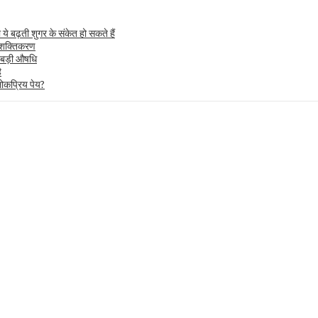
ये बढ़ती शुगर के संकेत हो सकते हैं
क सशक्तिकरण
 बड़ी औषधि
ै
 लोकप्रिय पेय?