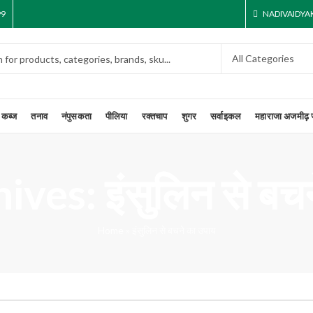
99
NADIVAIDY
कब्ज
तनाव
नंपुसकता
पीलिया
रक्तचाप
शुगर
सर्वाइकल
महाराजा अजमीढ़ 
ves: इंसुलिन से बच
Home
»
इंसुलिन से बचने का उपाय