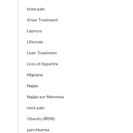
knee pain
Knee Treatment
Leprosy
Lifestyle
Liver Treatment
Loss of Appetite
Migraine
Najala
Najala-aur-Nimoniya
neck pain
Obesity (मोटापा)
panchkarma