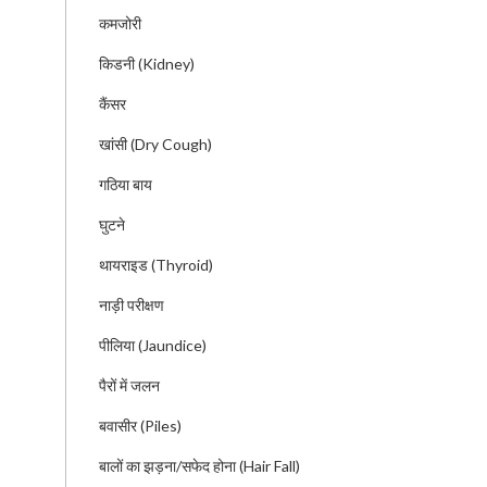
कमजोरी
किडनी (Kidney)
कैंसर
खांसी (Dry Cough)
गठिया बाय
घुटने
थायराइड (Thyroid)
नाड़ी परीक्षण
पीलिया (Jaundice)
पैरों में जलन
बवासीर (Piles)
बालों का झड़ना/सफेद होना (Hair Fall)