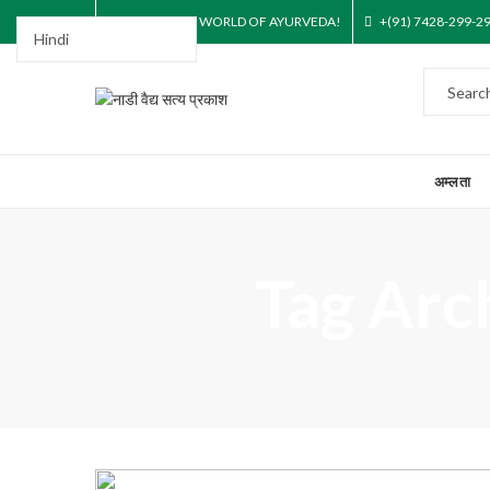
STEP INTO THE WORLD OF AYURVEDA!
+(91) 7428-299-2
अम्लता
Tag Archi