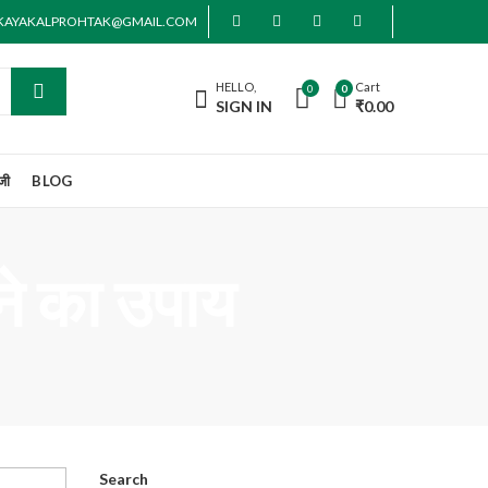
AKAYAKALPROHTAK@GMAIL.COM
HELLO,
Cart
0
0
SIGN IN
₹
0.00
जी
BLOG
ने का उपाय
Search