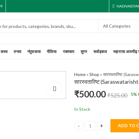
99
NADIVAIDY
कब्ज
तनाव
नंपुसकता
पीलिया
रक्तचाप
शुगर
सर्वाइकल
महाराजा अजमीढ़ 
Home
»
Shop
»
सारस्वतारिष्ट (Saras
सारस्वतारिष्ट (Saraswatarisht
₹
500.00
5
% 
₹
525.00
In Stock
ADD TO 
सारस्वतारिष्ट (Saraswatarishta) q