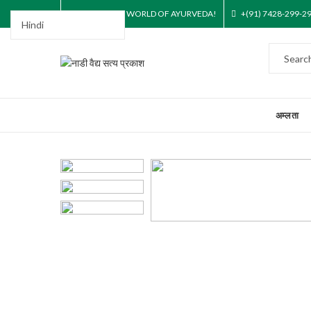
STEP INTO THE WORLD OF AYURVEDA!
+(91) 7428-299-2
अम्लता