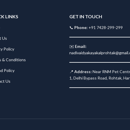
 LINKS
GET IN TOUCH
e
📞
Phone:
+91 7428-299-299
t Us
✉️
Email:
cy Policy
nadivaidyakayakalprohtak@gmail
 & Conditions
d Policy
📍
Address:
Near RNM Pet Centr
1, Delhi Bypass Road, Rohtak, Ha
ct Us