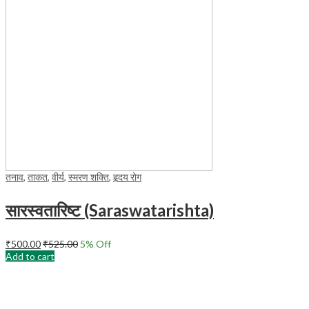
तनाव
,
ताकत
,
वीर्य
,
स्मरण शक्ति
,
हृदय रोग
सारस्वतारिष्ट (Saraswatarishta)
₹
500.00
₹
525.00
5
% Off
Add to cart