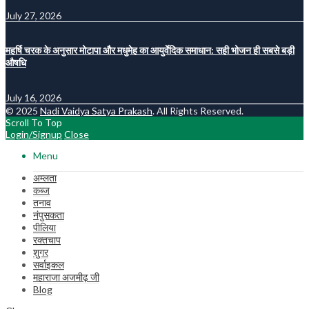
July 27, 2026
महर्षि चरक के अनुसार मोटापा और मधुमेह का आयुर्वेदिक समाधान: सही भोजन ही सबसे बड़ी
औषधि
July 16, 2026
© 2025
Nadi Vaidya Satya Prakash
. All Rights Reserved.
Scroll To Top
Login/Signup
Close
Menu
अम्लता
कब्ज
तनाव
नंपुसकता
पीलिया
रक्तचाप
शुगर
सर्वाइकल
महाराजा अजमीढ़ जी
Blog